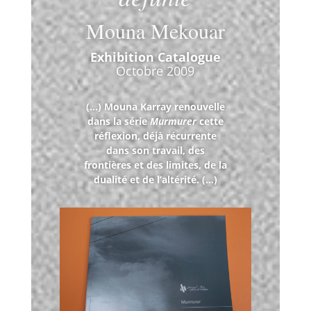
Mouna Mekouar
Exhibition Catalogue
Octobre 2009
(…) Mouna Karray renouvelle
dans la série
Murmurer
cette
réflexion, déjà récurrente
dans son travail, des
frontières et des limites, de la
dualité et de l’altérité. (…)